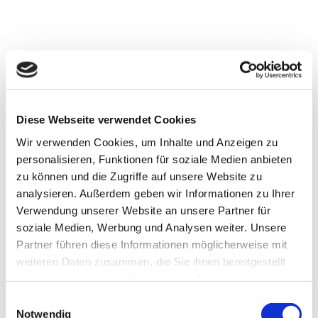
Genussvolle
Diese Webseite verwendet Cookies
Wir verwenden Cookies, um Inhalte und Anzeigen zu
Jahreszeitenmenüs
personalisieren, Funktionen für soziale Medien anbieten
zu können und die Zugriffe auf unsere Website zu
2023: GAGGENAU live
analysieren. Außerdem geben wir Informationen zu Ihrer
Verwendung unserer Website an unsere Partner für
erleben
soziale Medien, Werbung und Analysen weiter. Unsere
Partner führen diese Informationen möglicherweise mit
weiteren Daten zusammen, die Sie ihnen bereitgestellt
Frühlingserwachen, Sommergenuss,
haben oder die sie im Rahmen Ihrer Nutzung der Dienste
Herbstzauber, Winterwärme…
gesammelt haben.
Einwilligungsauswahl
Jahreszeiten-Menüs haben ihren ganz
Notwendig