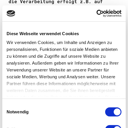
die Verarbeitung erfolgt z.B. auf
Grundlage besonderer Garantien, wie
der offiziell anerkannten Feststellung
eines der EU entsprechenden
Datenschutzniveaus (z.B. für die USA
Diese Webseite verwendet Cookies
durch das „Privacy Shield“) oder
Beachtung offiziell anerkannter
Wir verwenden Cookies, um Inhalte und Anzeigen zu
spezieller vertraglicher
personalisieren, Funktionen für soziale Medien anbieten
Verpflichtungen (so genannte
zu können und die Zugriffe auf unsere Website zu
„Standardvertragsklauseln“).
analysieren. Außerdem geben wir Informationen zu Ihrer
Verwendung unserer Website an unsere Partner für
Rechte der betroffenen Personen
soziale Medien, Werbung und Analysen weiter. Unsere
Sie haben das Recht, eine Bestätigung
Partner führen diese Informationen möglicherweise mit
darüber zu verlangen, ob betreffende
weiteren Daten zusammen, die Sie ihnen bereitgestellt
Daten verarbeitet werden und auf
haben oder die sie im Rahmen Ihrer Nutzung der Dienste
Auskunft über diese Daten sowie auf
gesammelt haben.
weitere Informationen und Kopie der
Einwilligungsauswahl
Notwendig
Daten entsprechend Art. 15 DSGVO.
Sie haben entsprechend. Art. 16 DSGVO